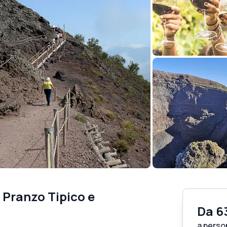
 Pranzo Tipico e
Da
6
a perso