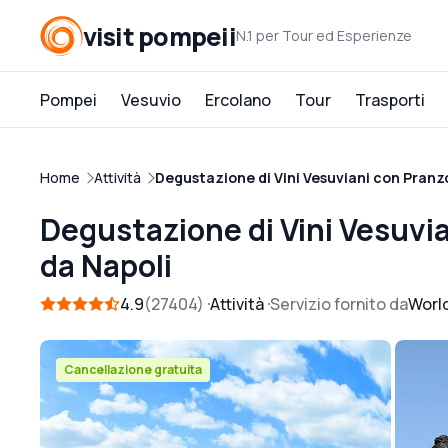
visit pompeii
N.1 per Tour ed Esperienze
Pompei
Vesuvio
Ercolano
Tour
Trasporti
Home
Attività
Degustazione di Vini Vesuviani con Pranz
Degustazione di Vini Vesuvi
da Napoli
4.9
27404
Attività
Servizio fornito da
Worl
Cancellazione gratuita