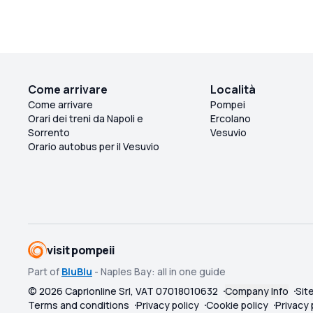
Come arrivare
Località
Come arrivare
Pompei
Orari dei treni da Napoli e
Ercolano
Sorrento
Vesuvio
Orario autobus per il Vesuvio
visit pompeii
Part of
BluBlu
- Naples Bay: all in one guide
©
2026
Caprionline Srl, VAT 07018010632
Company Info
Sit
Terms and conditions
Privacy policy
Cookie policy
Privacy