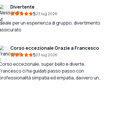
Divertente
5
23 lug 2026
Ideale per un esperienza di gruppo, divertimento
assicurato
Corso eccezionale Grazie a Francesco
5
23 lug 2026
Corso eccezionale, super bello e diverte,
Francesco ci ha guidati passo passo con
professionalità simpatia ed empatia, davvero un
professionista, felicissimo di questa esperienza
e la consiglio vivamente