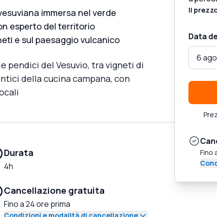
Il prezz
 vesuviana immersa nel verde
on esperto del territorio
Data de
eti e sul paesaggio vulcanico
6 ago
 pendici del Vesuvio, tra vigneti di
entici della cucina campana, con
ocali
Prez
Canc
Durata
Fino 
Cond
4h
Cancellazione gratuita
Fino a 24 ore prima
Condizioni e modalità di cancellazione