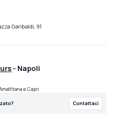
zza Garibaldi, 91
urs
-
Napoli
 Amalfitana e Capri
zzato?
Contattaci